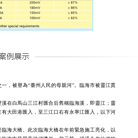
一，被譽為“臺州人民的母親河”。臨海市被靈江貫
豐溪在白馬山三江村匯合后舊稱臨海溪，即靈江；靈
左有大田港匯入，至三江口右有永寧江匯入，以下河
是臨海大橋。此次臨海大橋在年前緊急施工亮化，以