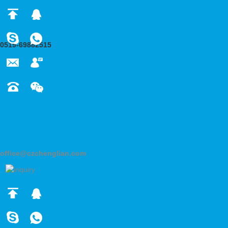
0519-69882515
office@czchenglian.com