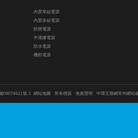
內置單組電源
內置多組電源
防雨電源
半灌膠電源
防水電源
機柜電源
備09074511號-1
網站地圖
所有標簽
免責聲明
中環互聯網
常州網站