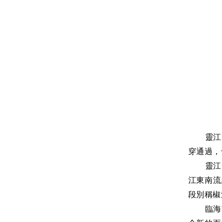
靈江
穿通過，
靈江
江東南流
段別稱椒
臨海