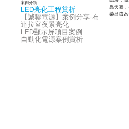
臨海，簡
案例分類
靠天臺，
LED亮化工程賞析
榮昌盛為
【誠聯電源】案例分享·布
達拉宮夜景亮化
LED顯示屏項目案例
自動化電源案例賞析