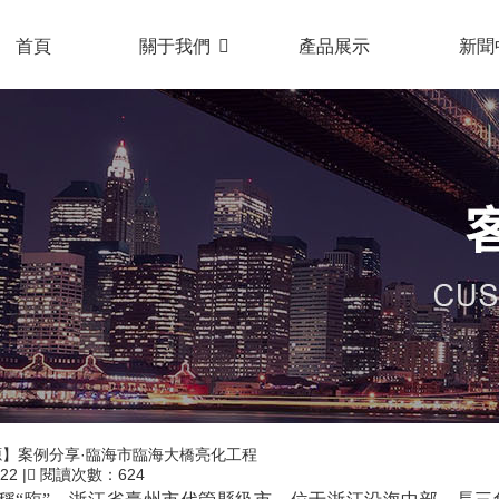
首頁
關于我們
產品展示
新聞
】案例分享·臨海市臨海大橋亮化工程
/22
|
閱讀次數：624