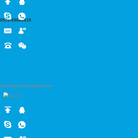
0519-69882515
office@czchenglian.com