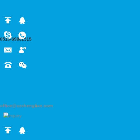
0519-69882515
office@czchenglian.com