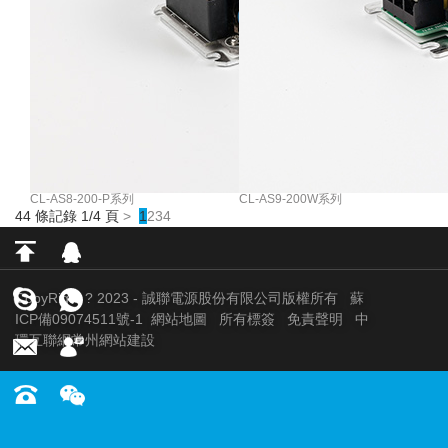
CL-AS8-200-P系列
CL-AS9-200W系列
44 條記錄 1/4 頁
>
1
2
3
4
CopyRight ? 2023 - 誠聯電源股份有限公司版權所有
蘇
ICP備09074511號-1
網站地圖
所有標簽
免責聲明
中
環互聯網
常州網站建設