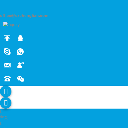
office@czchenglian.com
主頁