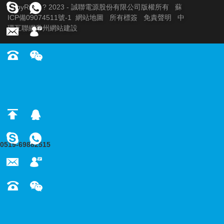
CopyRight ? 2023 - 誠聯電源股份有限公司版權所有
蘇
ICP備09074511號-1
網站地圖
所有標簽
免責聲明
中
環互聯網
常州網站建設
0519-69882515