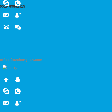
0519-69882515
office@czchenglian.com