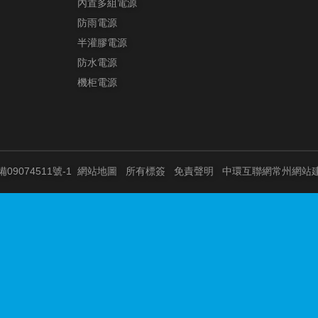
內置多組電源
防雨電源
半灌膠電源
防水電源
機柜電源
備09074511號-1
網站地圖
所有標簽
免責聲明
中環互聯網
常州網站