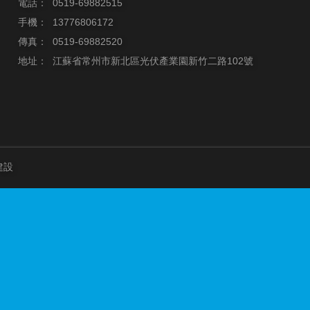
電話：
0519-69882515
手機：
13776806172
傳真：
0519-69882520
地址：
江蘇省常州市新北區光伏產業園新竹二路102號
建設