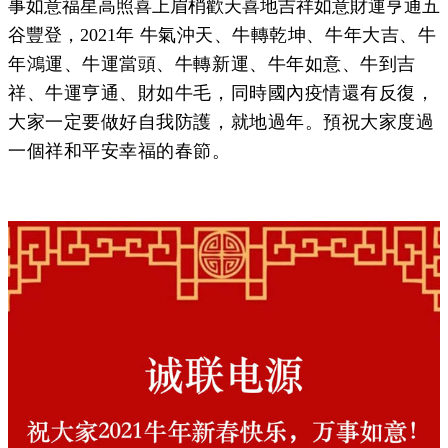
事如意福星高照喜上眉梢歡天喜地吉祥如意財運亨通五
谷豐登，2021年
牛氣沖天、牛轉乾坤、牛年大吉
、
牛
年鴻運、牛運當頭、牛轉新運、牛年如意、牛到吉
祥、牛運亨通、財如牛毛，同時國內疫情還有反復，
大家一定要做好自我防護，就地過年。預祝大家度過
一個祥和平安幸福的春節。