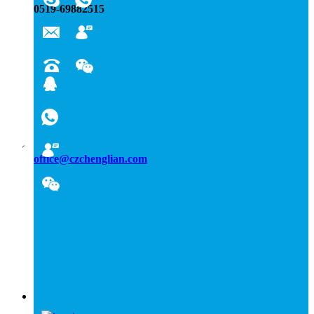
0519-69882515
office@czchenglian.com