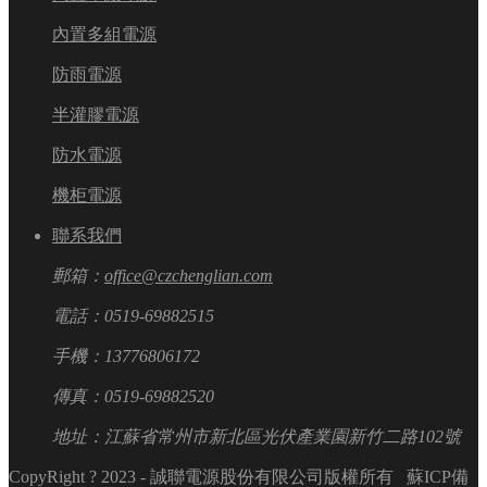
內置多組電源
防雨電源
半灌膠電源
防水電源
機柜電源
聯系我們
郵箱：
office@czchenglian.com
電話：
0519-69882515
手機：
13776806172
傳真：
0519-69882520
地址：
江蘇省常州市新北區光伏產業園新竹二路102號
CopyRight ? 2023 - 誠聯電源股份有限公司版權所有
蘇ICP備