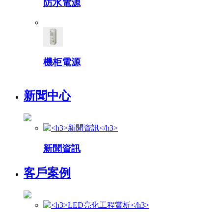
防水電源
機柜電源
新聞中心
新聞資訊
客戶案例