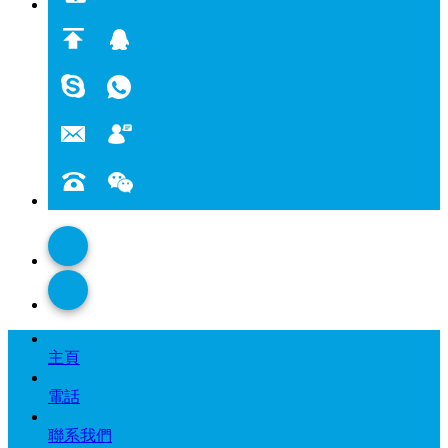
主頁
電話
聯系我們