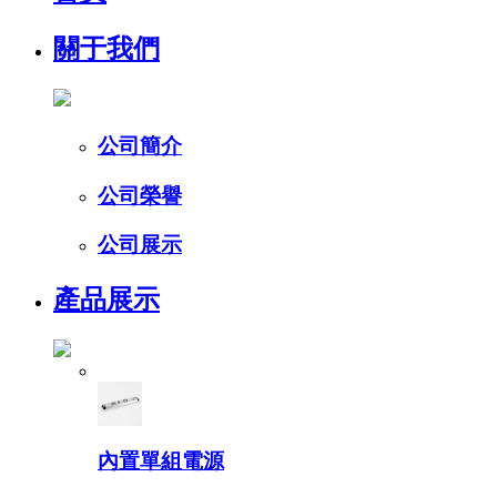
關于我們
公司簡介
公司榮譽
公司展示
產品展示
內置單組電源