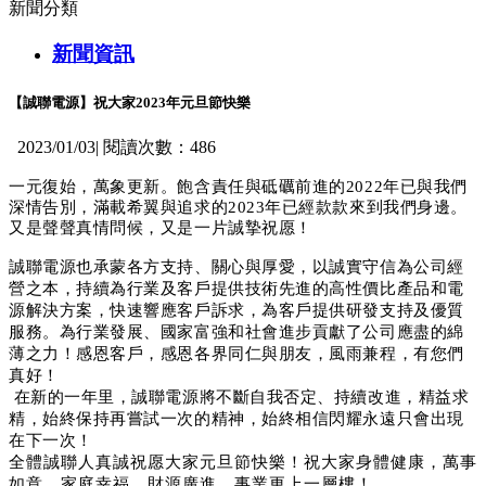
新聞分類
新聞資訊
【誠聯電源】祝大家2023年元旦節快樂
2023/01/03
|
閱讀次數：486
一元復始，萬象更新。飽含責任與砥礪前進的2022年已與我們
深情告別，滿載希翼與追求的2023年已經款款來到我們身邊。
又是聲聲真情問候，又是一片誠摯祝愿！
誠聯電源也承蒙各方支持、關心與厚愛，以誠實守信為公司經
營之本，持續為行業及客戶提供技術先進的高性價比產品和電
源解決方案，快速響應客戶訴求，為客戶提供研發支持及優質
服務。為行業發展、國家富強和社會進步貢獻了公司應盡的綿
薄之力！感恩客戶，感恩各界同仁與朋友，風雨兼程，有您們
真好！
在新的一年里，誠聯電源將不斷自我否定、持續改進，精益求
精，始終保持再嘗試一次的精神，始終相信閃耀永遠只會出現
在下一次！
全體誠聯人真誠祝愿大家元旦節快樂！祝大家身體健康，萬事
如意，家庭幸福，財源廣進，事業更上一層樓！