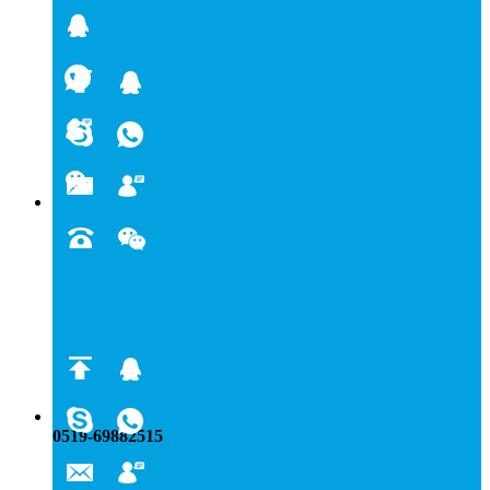
0519-69882515