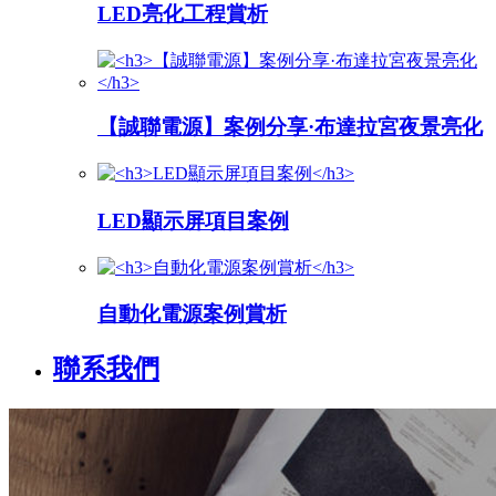
LED亮化工程賞析
【誠聯電源】案例分享·布達拉宮夜景亮化
LED顯示屏項目案例
自動化電源案例賞析
聯系我們