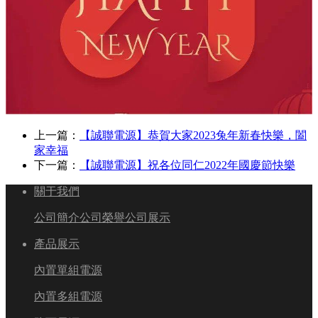
上一篇：
【誠聯電源】恭賀大家2023兔年新春快樂，闔
家幸福
下一篇：
【誠聯電源】祝各位同仁2022年國慶節快樂
關于我們
公司簡介
公司榮譽
公司展示
產品展示
內置單組電源
內置多組電源