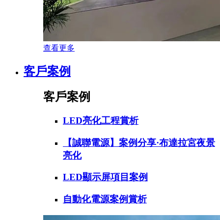
查看更多
客戶案例
客戶案例
LED亮化工程賞析
【誠聯電源】案例分享·布達拉宮夜景
亮化
LED顯示屏項目案例
自動化電源案例賞析