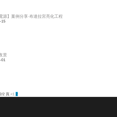
電源】案例分享·布達拉宮亮化工程
-15
夜景
-01
2/2 頁
<
1
2