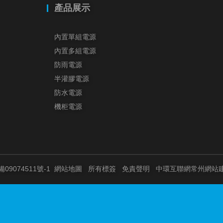
產品展示
內置單組電源
內置多組電源
防雨電源
半灌膠電源
防水電源
機柜電源
備09074511號-1
網站地圖
所有標簽
免責聲明
中環互聯網
常州網站