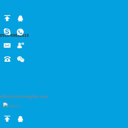
0519-69882515
office@czchenglian.com