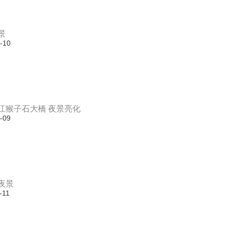
景
-10
江猴子石大橋 夜景亮化
-09
夜景
-11