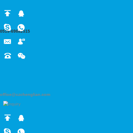
0519-69882515
office@czchenglian.com