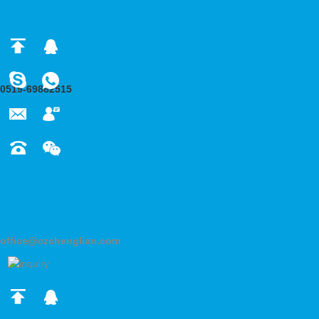
0519-69882515
office@czchenglian.com