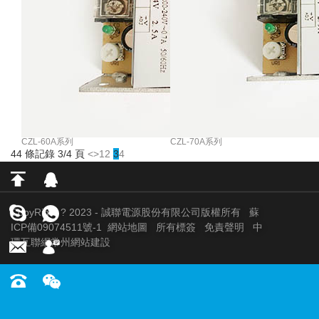
CZL-60A系列
CZL-70A系列
44 條記錄 3/4 頁
<
>
1
2
3
4
CopyRight ? 2023 - 誠聯電源股份有限公司版權所有
蘇
ICP備09074511號-1
網站地圖
所有標簽
免責聲明
中
環互聯網
常州網站建設