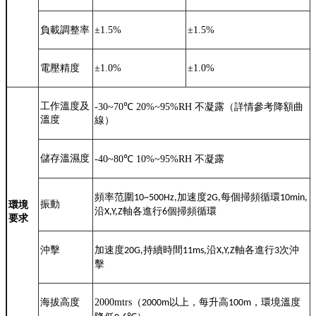
負載調整率
±
1.5%
±
1.5%
電壓精度
±
1.0%
±
1.0%
工作溫度及
-30~70
℃
20%~95%RH
不凝露（詳情參考降額曲
溫度
線）
儲存溫濕度
-40~80
℃
10%~95%RH
不凝露
頻率范圍
加速度
每個掃頻循環
10~500Hz,
2G,
10min,
振動
環境
沿
軸各進行
個掃頻循環
X,Y,Z
6
要求
沖擊
加速度
持續時間
沿
軸各進行
次沖
20G,
11ms,
X,Y,Z
3
擊
海拔高度
2000mtrs
（
以上，每升高
，環境溫度
2000m
100m