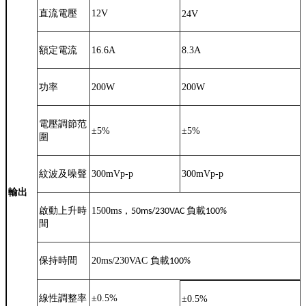
直流電壓
12V
24V
額定電流
16.6A
8.3A
功率
200W
200W
電壓調節范
±
5%
±
5%
圍
紋波及噪聲
300mVp-p
300mVp-p
輸出
啟動上升時
1500ms
，
負載
50ms/230VAC
100%
間
保持時間
20ms/230VAC
負載
100%
線性調整率
±
0.5%
±
0.5%