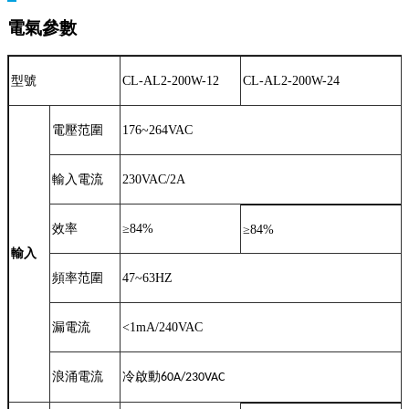
電氣參數
型號
CL-AL2-200W-12
CL-AL2-200W-24
電壓范圍
176~264VAC
輸入電流
230VAC/2A
效率
≥
84%
≥
84%
輸入
頻率范圍
47~63HZ
漏電流
<1mA/240VAC
浪涌電流
冷啟動
60A/230VAC