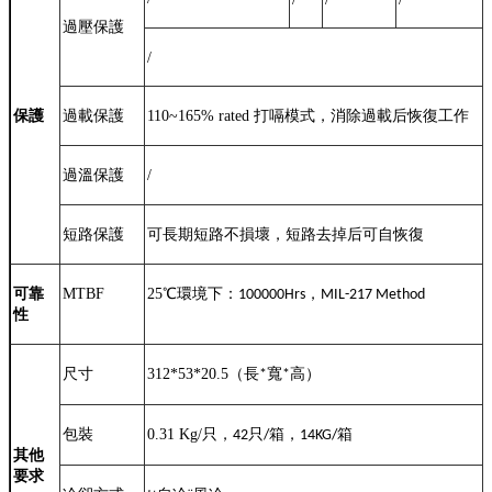
過壓保護
/
保護
過載保護
110~165% rated
打嗝模式，消除過載后恢復工作
過溫保護
/
短路保護
可長期短路不損壞，短路去掉后可自恢復
可靠
MTBF
25
℃
環境下：
，
100000Hrs
MIL-217 Method
性
尺寸
312*53*20.5
（長
寬
高）
*
*
包裝
0.31 Kg/
只，
只
箱，
箱
42
/
14KG/
其他
要求