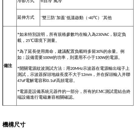
冷卻方式
t
自冷
¨
風冷
t
延伸方式
¨
雙三防
¨
加蓋
¨
低溫啟動（
℃
）
¨
其他
-40
*
如未特別說明，所有規格參數均在輸入為
，額定負
230VAC
載，
℃
環境下測量。
25
*
為了延長使用壽命，建議配置負載時多留
的余量。例
30%
如：設備需要
的功率，則選用不小于
的電源。
100W
130W
備注
*
開關電源紋波測試方法：用
示波器在電源輸出端子上
20MHz
測試，示波器探頭地線長度不大于
，并在探頭輸入并聯
12mm
電解電容和
高頻電容。
47uF
0.1uF
*
電源是設備系統元器件的一部分，所有的EMC測試需結合終
端設備進行電磁兼容相關確認。
機構尺寸