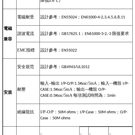
降低
℃
）
0.6
電磁耐受
設計參考：
；
EN55024
EN61000-4-2,3,4,5,6,8,11
電磁
諧波電流
設計參考：
；
限值要求
GB17625.1
EN61000-3-2,-3
兼容
EMC
指標
設計參考：
EN55022
安全規范
設計參考：
GB4943/UL1012
輸入
輸出
ac/5mA
；輸入
機殼
--
I/P-O/P:1.5K
v
---
I/P-
耐壓
ac/5mA
；輸出
機殼
CASE:1.5K
v
---
O/P-
安規
ac/5mA
每項測試時間為：
CASE:0.5K
v
1min
絕緣阻抗
I/P-O/P
：
；
：
；
50M ohms
I/P-Case
50M ohms
O/P-
：
Case
50M ohms
/
/
/
/