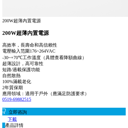
200W超薄內置電源
200W超薄內置電源
高效率，長壽命和高信賴性
電壓輸入范圍176~264VAC
-30~+70℃工作溫度（具體查看降額曲線）
超薄設計，高可靠性
短路/過載保護功能
自然散熱
100%滿載老化
2年質保期
應用領域：適用于戶外（應滿足防護要求）
0519-69882515
立即咨詢
下載
產品詳情