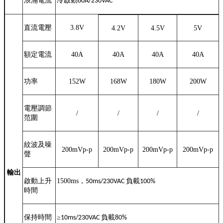
浪涌電流
冷啟動
80A/230VAC
直流電壓
3.8V
4.2V
4.5V
5V
額定電流
40A
40A
40A
40A
功率
152W
168W
180W
200W
電壓調節
/
/
/
/
范圍
紋波及噪
200mVp-p
200mVp-p
200mVp-p
200mVp-p
聲
輸出
啟動上升
1500ms
，
負載
50ms/230VAC
100%
時間
保持時間
≥
負載
10ms/230VAC
80%