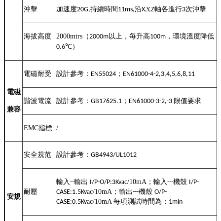
沖擊
加速度
持續時間
沿
軸各進行
次沖擊
20G,
11ms,
X,Y,Z
3
海拔高度
2000mtrs
（
以上，每升高
，環境溫度降低
2000m
100m
℃
）
0.6
電磁耐受
設計參考：
；
EN55024
EN61000-4-2,3,4,5,6,8,11
電磁
諧波電流
設計參考：
；
限值要求
GB17625.1
EN61000-3-2,-3
兼容
EMC
指標
/
安全規范
設計參考：
GB4943/UL1012
輸入
輸出
ac/10mA
；輸入
機殼
--
I/P-O/P:3K
v
---
I/P-
耐壓
ac/10mA
；輸出
機殼
CASE:1.5K
v
---
O/P-
安規
ac/10mA
每項測試時間為：
CASE:0.5K
v
1min