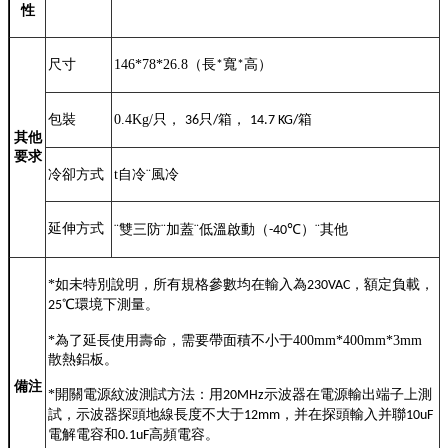
性
尺寸
146*78*26.8
（長
寬
高）
*
*
包裝
0.4Kg/
只，
只
箱，
箱
36
/
14.7 KG/
其他
要求
冷卻方式
t
自冷
¨
風冷
延伸方式
¨
雙三防
¨
加蓋
¨
低溫啟動（
℃
）
¨
其他
-40
*
如未特別說明，所有規格參數均在輸入為
，額定負載，
230VAC
℃
環境下測量。
25
*
為了延長使用壽命
，需要
帶面積不小于400mm*400mm*3mm
散熱鋁板
。
備注
*
開關電源紋波測試方法：用
示波器在電源輸出端子上測
20MHz
試，示波器探頭地線長度不大于
，并在探頭輸入并聯
12mm
10uF
電解電容和
高頻電容。
0.1uF