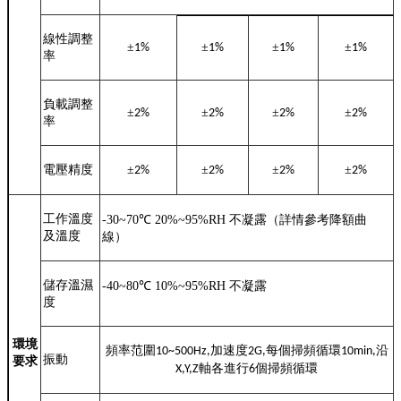
線性調整
±
±
±
±
1
%
1
%
1
%
1
%
率
負載調整
±
±
±
±
2
%
2
%
2
%
2
%
率
電壓精度
±
±
±
±
2
%
2
%
2
%
2
%
工作溫度
-30~70
℃
20%~95%RH
不凝露（詳情參考降額曲
及溫度
線）
儲存溫濕
-40~80
℃
10%~95%RH
不凝露
度
環境
頻率范圍
加速度
每個掃頻循環
沿
10~500Hz,
2G,
10min,
振動
要求
軸各進行
個掃頻循環
X,Y,Z
6