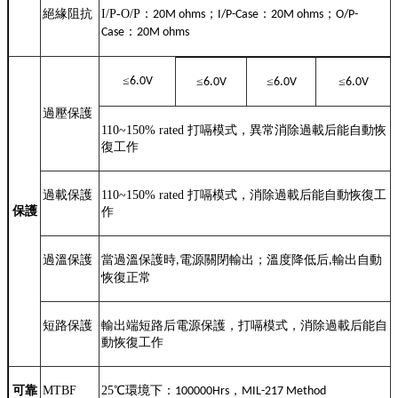
絕緣阻抗
I/P-O/P
：
；
：
；
20M ohms
I/P-Case
20M ohms
O/P-
：
Case
20M ohms
≤
6.0V
≤
≤
≤
6.0V
6.0V
6.0V
過壓保護
110~150% rated
打嗝模式，異常消除過載后能自動恢
復工作
過載保護
110~150% rated
打嗝模式，消除過載后能自動恢復工
保護
作
過溫保護
當過溫保護時
電源關閉輸出；溫度降低后
輸出自動
,
,
恢復正常
短路保護
輸出端短路后電源保護，打嗝模式，消除過載后能自
動恢復工作
可靠
MTBF
25
℃
環境下：
，
100000Hrs
MIL-217 Method