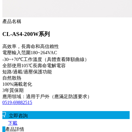
產品名稱
CL-AS4-200W系列
高效率，長壽命和高信賴性
電壓輸入范圍180~264VAC
-30~+70℃工作溫度（具體查看降額曲線）
全部使用105℃長壽命電解電容
短路/過載/過壓保護功能
自然散熱
100%滿載老化
3年質保期
應用領域：適用于戶外（應滿足防護要求）
0519-69882515
立即咨詢
下載
產品詳情