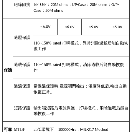
絕緣阻抗
I/P-O/P
：
；
：
；
20M ohms
I/P-Case
20M ohms
O/P-
：
Case
20M ohms
≤
6.0V
≤
≤
≤
6.0V
6.0V
6.0V
過壓保護
110~150% rated
打嗝模式，異常消除過載后能自動恢
復工作
過載保護
110~150% rated
打嗝模式，消除過載后能自動恢復工
保護
作
過溫保護
當過溫保護時
電源關閉輸出；溫度降低后
輸出自動
,
,
恢復正常。
短路保護
輸出端短路后電源保護，打嗝模式，消除過載后能自
動恢復工作
可靠
MTBF
25
℃
環境下：
，
100000Hrs
MIL-217 Method