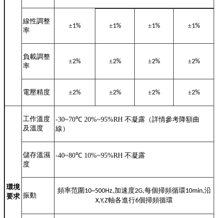
線性調整
±
±
±
±
1
%
1
%
1
%
1
%
率
負載調整
±
±
±
±
2
%
2
%
2
%
2
%
率
電壓精度
±
±
±
±
2
%
2
%
2
%
2
%
工作溫度
-30~70
℃
20%~95%RH
不凝露（詳情參考降額曲
及溫度
線）
儲存溫濕
-40~80
℃
10%~95%RH
不凝露
度
環境
頻率范圍
加速度
每個掃頻循環
沿
10~500Hz,
2G,
10min,
振動
要求
軸各進行
個掃頻循環
X,Y,Z
6