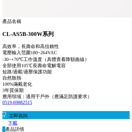
產品名稱
CL-AS5B-300W系列
高效率，長壽命和高信賴性
電壓輸入范圍180~264VAC
-30~+70℃工作溫度（具體查看降額曲線）
全部使用105℃長壽命電解電容
短路/過載/過壓保護功能
自然散熱
100%滿載老化
3年質保期
應用領域：適用于戶外（應滿足防護要求）
0519-69882515
立即咨詢
下載
產品詳情