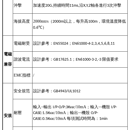
沖擊
加速度
持續時間
沿
軸各進行
次沖擊
20G,
11ms,
X,Y,Z
3
海拔高度
2000mtrs
（
以上，每升高
，環境溫度降低
2000m
100m
℃
）
0.6
電磁耐受
設計參考：
；
EN55024
EN61000-4-2,3,4,5,6,8,11
電磁
諧波電流
設計參考：
；
限值要求
GB17625.1
EN61000-3-2,-3
兼容
EMC
指標
/
安全規范
設計參考：
GB4943/UL1012
輸入
輸出
ac/10mA
；輸入
機殼
--
I/P-O/P:3K
v
---
I/P-
耐壓
ac/10mA
；輸出
機殼
CASE:1.5K
v
---
O/P-
安規
ac/10mA
每項測試時間為：
CASE:0.5K
v
1min