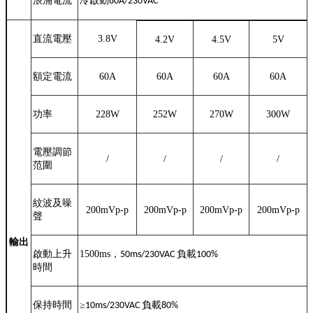
浪涌電流
冷啟動
80A/230VAC
直流電壓
3.8V
4.2V
4.5V
5V
額定電流
60A
60A
60A
60A
功率
228W
252W
270W
300W
電壓調節
/
/
/
/
范圍
紋波及噪
200mVp-p
200mVp-p
200mVp-p
200mVp-p
聲
輸出
啟動上升
1500ms
，
負載
50ms/230VAC
100%
時間
保持時間
≥
負載
10ms/230VAC
80%