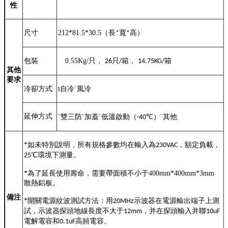
性
尺寸
212*81.5*30.5
（長
寬
高）
*
*
包裝
0.55Kg/
只，
只
箱，
箱
26
/
14.75KG/
其他
要求
冷卻方式
t
自冷
¨
風冷
延伸方式
¨
雙三防
¨
加蓋
¨
低溫啟動（
℃
）
¨
其他
-40
*
如未特別說明，所有規格參數均在輸入為
，額定負載，
230VAC
℃
環境下測量。
25
*
為了延長使用壽命
，需要
帶面積不小于400mm*400mm*3mm
散熱鋁板
。
備注
*
開關電源紋波測試方法：用
示波器在電源輸出端子上測
20MHz
試，示波器探頭地線長度不大于
，并在探頭輸入并聯
12mm
10uF
電解電容和
高頻電容。
0.1uF