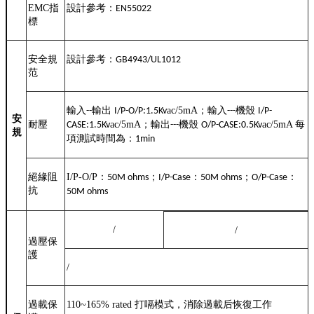
EMC
指
設計參考：
EN55022
標
安全規
設計參考：
GB4943/UL1012
范
輸入
輸出
ac/5mA
；輸入
機殼
--
I/P-O/P:1.5K
v
---
I/P-
安
耐壓
ac/5mA
；輸出
機殼
ac/5mA
每
CASE:1.5K
v
---
O/P-CASE:0.5K
v
規
項測試時間為：
1min
絕緣阻
I/P-O/P
：
；
：
；
：
50M ohms
I/P-Case
50M ohms
O/P-Case
抗
50M ohms
/
/
過壓保
護
/
過載保
110~165% rated
打嗝模式，消除過載后恢復工作