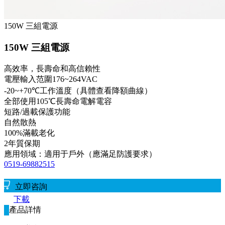
150W 三組電源
150W 三組電源
高效率，長壽命和高信賴性
電壓輸入范圍176~264VAC
-20~+70℃工作溫度（具體查看降額曲線）
全部使用105℃長壽命電解電容
短路/過載保護功能
自然散熱
100%滿載老化
2年質保期
應用領域：適用于戶外（應滿足防護要求）
0519-69882515
立即咨詢
下載
產品詳情