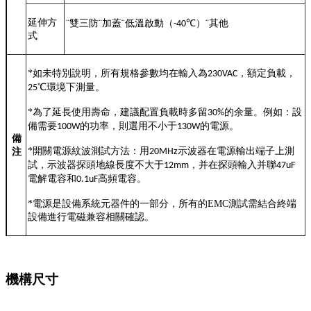
延伸方
¨
雙三防
¨
加蓋
¨
低溫啟動（
℃
）
¨
其他
-40
式
*
如未特別說明，所有規格參數均在輸入為
，額定負載，
230VAC
℃
環境下測量。
25
*
為了延長使用壽命，建議配置負載時多留
的余量。例如：設
30%
備需要
的功率，則選用不小于
的電源。
100W
130W
備
*
開關電源紋波測試方法：用
示波器在電源輸出端子上測
注
20MHz
試，示波器探頭地線長度不大于
，并在探頭輸入并聯
12mm
47uF
電解電容和
高頻電容。
0.1uF
*
電源是設備系統元器件的一部分，所有的EMC測試需結合終端
設備進行電磁兼容相關確認。
機構尺寸