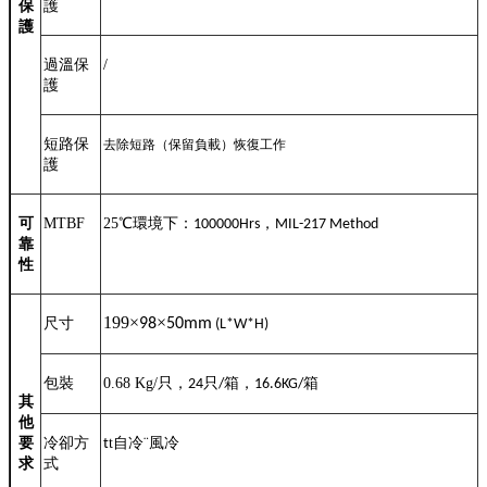
保
護
護
過溫保
/
護
短路保
去除短路（保留負載）恢復工作
護
可
MTBF
25
℃
環境下：
，
100000Hrs
MIL-217 Method
靠
性
199
×
×
尺寸
98
50mm
(L*W*H)
包裝
0.68 Kg/
只，
只
箱，
箱
24
/
16.6KG/
其
他
要
冷卻方
t
自冷
¨
風冷
t
求
式