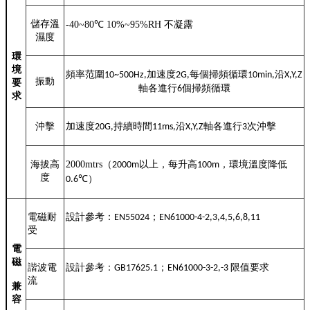
儲存溫
-40~80
℃
10%~95%RH
不凝露
濕度
環
境
頻率范圍
加速度
每個掃頻循環
沿
10~500Hz,
2G,
10min,
X,Y,Z
振動
要
軸各進行
個掃頻循環
6
求
沖擊
加速度
持續時間
沿
軸各進行
次沖擊
20G,
11ms,
X,Y,Z
3
海拔高
2000mtrs
（
以上，每升高
，環境溫度降低
2000m
100m
度
℃
）
0.6
電磁耐
設計參考：
；
EN55024
EN61000-4-2,3,4,5,6,8,11
受
電
磁
諧波電
設計參考：
；
限值要求
GB17625.1
EN61000-3-2,-3
流
兼
容