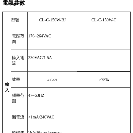
電氣參數
型號
CL-C-150W-BJ
CL-C-150W-T
電壓范
176~264VAC
圍
輸入電
230VAC/1.5A
流
效率
≥
75%
≥
78%
輸
入
頻率范
47~63HZ
圍
漏電流
<1mA/240VAC