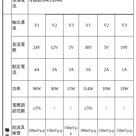
浪涌電
冷啟動
50A/230VAC
流
輸出通
V1
V2
V3
V1
V2
V3
道
直流電
24V
12V
5V
38V
5V
19V
壓
額定電
4A
3A
3A
3A
2A
1A
流
功率
96W
36W
15W
114W
10W
19W
電壓調
±
5%
/
/
±
5%
/
/
節范圍
紋波及
150mVp-
輸
200mVp-p
150mVp-p
200mVp-p
150mVp-p
150mVp-p
噪聲
p
出