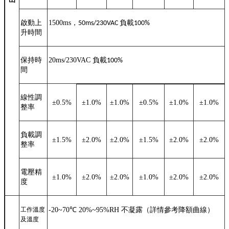
啟動上
1500ms
，
負載
50ms/230VAC
100%
升時間
保持時
20ms/230VAC
負載
100%
間
線性調
±
0.5%
±
1.0%
±
1.0%
±
0.5%
±
1.0%
±
1.0%
整率
負載調
±
1.5%
±
2.0%
±
2.0%
±
1.5%
±
2.0%
±
2.0%
整率
電壓精
±
1.0%
±
2.0%
±
2.0%
±
1.0%
±
2.0%
±
2.0%
度
工作溫度
-20~70
℃
20%~95%RH
不凝露（詳情參考降額曲線）
及溫度