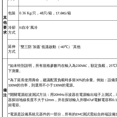
包裝
0.36 Kg/
只，
只
箱，
箱
48
/
17.6KG/
其
他
要
冷卻
t
自冷
¨
風冷
t
求
方式
延伸
¨
雙三防
¨
加蓋
¨
低溫啟動（
℃
）
¨
其他
-40
方式
*
如未特別說明，所有規格參數均在輸入為
，額定負載，
℃
230VAC
25
下測量。
*
為了延長使用壽命，建議配置負載時多留
的余量。例如：設備
30%
的功率，則選用不小于
的電源。
100W
130W
備
*
開關電源紋波測試方法：用
示波器在電源輸出端子上測試，
20MHz
注
器探頭地線長度不大于
，并在探頭輸入并聯
電解電容和
12mm
47uF
0.
頻電容。
*
電源是設備系統元器件的一部分，所有的EMC測試需結合終端設備