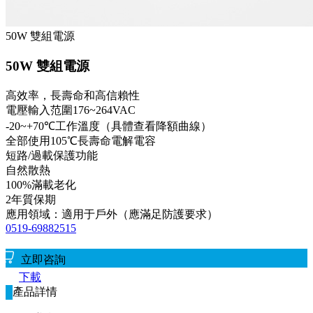
50W 雙組電源
50W 雙組電源
高效率，長壽命和高信賴性
電壓輸入范圍176~264VAC
-20~+70℃工作溫度（具體查看降額曲線）
全部使用105℃長壽命電解電容
短路/過載保護功能
自然散熱
100%滿載老化
2年質保期
應用領域：適用于戶外（應滿足防護要求）
0519-69882515
立即咨詢
下載
產品詳情