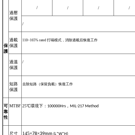
/
/
/
/
過壓
保護
/
過載
110~165% rated
打嗝模式，消除過載后恢復工作
保
保護
護
過溫
/
保護
短路
去除短路（保留負載）恢復工作
保護
可
MTBF
25
℃
環境下：
，
100000Hrs
MIL-217 Method
靠
性
145
×
×
尺寸
78
39mm
(L*W*H)