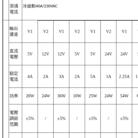
浪涌
冷啟動
40A/230VAC
電流
輸出
V1
V2
V1
V2
V1
V2
V1
通道
直流
5V
12V
12V
5V
5V
24V
24V
電壓
額定
4A
2A
3A
2A
5A
1A
2.25A
1
電流
功率
20W
24W
36W
10W
25W
24W
54W
電壓
調節
±
5%
/
±
5%
/
±
5%
/
±
5%
范圍