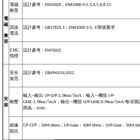
電磁
設計參考：
；
EN55024
EN61000-4-2,3,4,5,6,8,11
耐受
電
磁
諧波
設計參考：
；
限值要求
GB17625.1
EN61000-3-2,-3
電流
兼
容
EMC
設計參考：
EN55022
指標
安全
設計參考：
GB4943/UL1012
規范
輸入
輸出
ac/5mA
；輸入
機殼
--
I/P-O/P:1.5K
v
---
I/P-
安
耐壓
ac/5mA
；輸出
機殼
ac/5mA
每項測
CASE:1.5K
v
---
O/P-CASE:0.5K
v
規
間為：
1min
絕緣
I/P-O/P
：
；
：
；
：
50M ohms
I/P-Case
50M ohms
O/P-Case
50M oh
阻抗