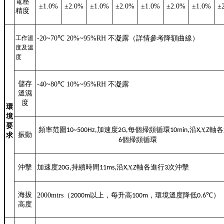
電壓
±
1.0%
±
2.0%
±
1.0%
±
2.0%
±
1.0%
±
2.0%
±
1.0%
±
精度
工作溫
-20~70
℃
20%~95%RH
不凝露（詳情參考降額曲線）
度及溫
度
儲存
-40~80
℃
10%~95%RH
不凝露
溫濕
度
環
境
要
頻率范圍
加速度
每個掃頻循環
沿
軸各
10~500Hz,
2G,
10min,
X,Y,Z
振動
求
個掃頻循環
6
沖擊
加速度
持續時間
沿
軸各進行
次沖擊
20G,
11ms,
X,Y,Z
3
海拔
2000mtrs
（
以上，每升高
，環境溫度降低
℃
）
2000m
100m
0.6
高度