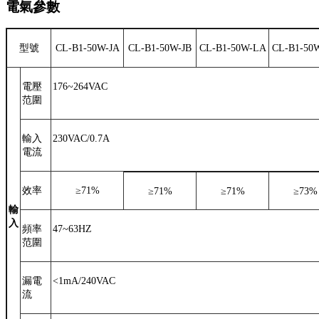
電氣參數
型號
CL-B1-50W-JA
CL-B1-50W-JB
CL-B1-50W-LA
CL-B1-50
電壓
176~264VAC
范圍
輸入
230VAC/0.7A
電流
效率
≥
71%
≥
71%
≥
71%
≥
73%
輸
入
頻率
47~63HZ
范圍
漏電
<1mA/240VAC
流